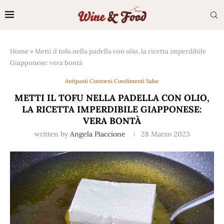
Home
»
Metti il tofu nella padella con olio, la ricetta imperdibile
Giapponese: vera bontà
Antipasti Contorni Condimenti Salse
METTI IL TOFU NELLA PADELLA CON OLIO,
LA RICETTA IMPERDIBILE GIAPPONESE:
VERA BONTÀ
written by
Angela Piaccione
28 Marzo 2023