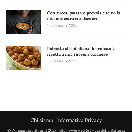
Con zucca, patate e provola cucino la
mia minestra scaldacuore
15 Gennaio 2025
Polpette alla siciliana: ho rubato la
ricetta a mia suocera catanese
15 Gennaio 2025
Chi siamo
Informativa Privacy
© Wineandfoodtour.it 2023 | Gfg Powerweb Srl - via della Batteria