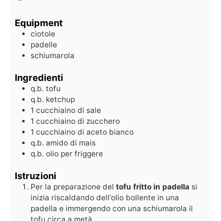
Equipment
ciotole
padelle
schiumarola
Ingredienti
q.b.
tofu
q.b.
ketchup
1
cucchiaino di sale
1
cucchiaino di zucchero
1
cucchiaino di aceto bianco
q.b.
amido di mais
q.b.
olio per friggere
Istruzioni
Per la preparazione del
tofu fritto in padella
si
inizia riscaldando dell'olio bollente in una
padella e immergendo con una schiumarola il
tofu circa a metà.