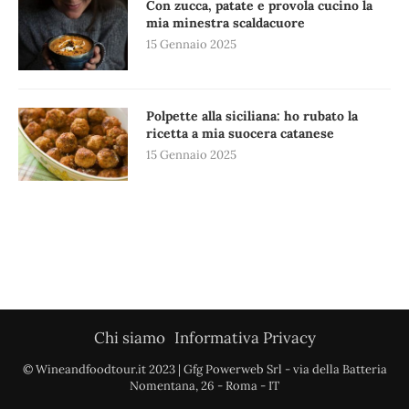
Con zucca, patate e provola cucino la
mia minestra scaldacuore
15 Gennaio 2025
Polpette alla siciliana: ho rubato la
ricetta a mia suocera catanese
15 Gennaio 2025
Chi siamo
Informativa Privacy
© Wineandfoodtour.it 2023 | Gfg Powerweb Srl - via della Batteria
Nomentana, 26 - Roma - IT