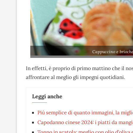
Cappuccino e brioche
In effetti, è proprio di primo mattino che il 
affrontare al meglio gli impegni quotidiani.
Leggi anche
Più semplice di quanto immagini, la migli
Capodanno cinese 2024: i piatti da mangi
Tonno in scatola: meglio con olio d’oliva o