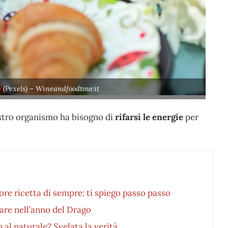
 (Pexels) – Wineandfoodtour.it
nostro organismo ha bisogno di
rifarsi le energie
per
ore ricetta di sempre: ti spiego passo passo
are nell’anno del Drago
 al naturale? Svelata la verità