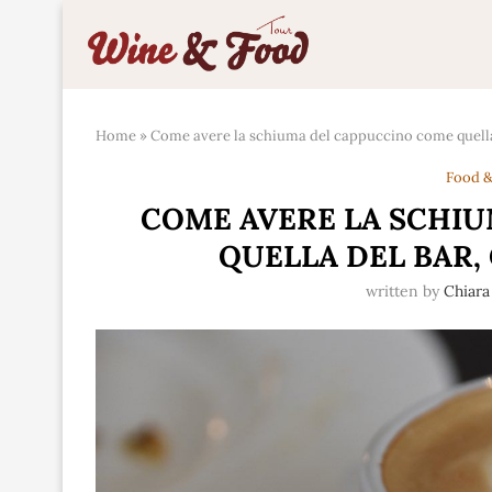
Home
»
Come avere la schiuma del cappuccino come quella
Food &
COME AVERE LA SCHI
QUELLA DEL BAR,
written by
Chiara