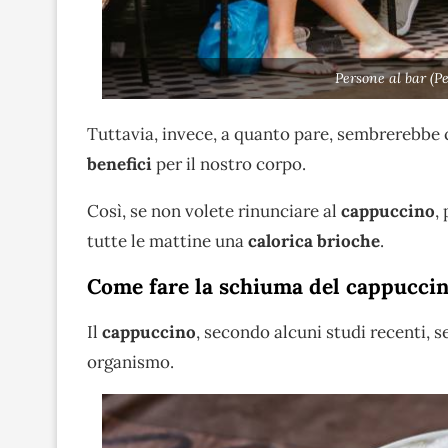
Persone al bar (P
Tuttavia, invece, a quanto pare, sembrerebbe 
benefici
per il nostro corpo.
Così, se non volete rinunciare al
cappuccino
,
tutte le mattine una
calorica brioche
.
Come fare la schiuma del cappucci
Il
cappuccino
, secondo alcuni studi recenti, 
organismo.