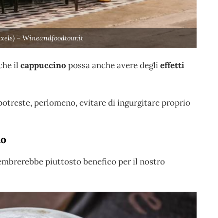
exels) – Wineandfoodtour.it
che il
cappuccino
possa anche avere degli
effetti
 potreste, perlomeno, evitare di ingurgitare proprio
no
sembrerebbe piuttosto benefico per il nostro