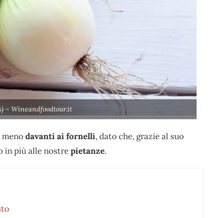
ls) – Wineandfoodtour.it
 a meno
davanti ai fornelli
, dato che, grazie al suo
 in più alle nostre
pietanze
.
sto