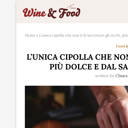
Home
»
L’unica cipolla che non ti fa lacrimare gli occhi, pi
Food &
L’UNICA CIPOLLA CHE NON
PIÙ DOLCE E DAL S
written by
Chiara