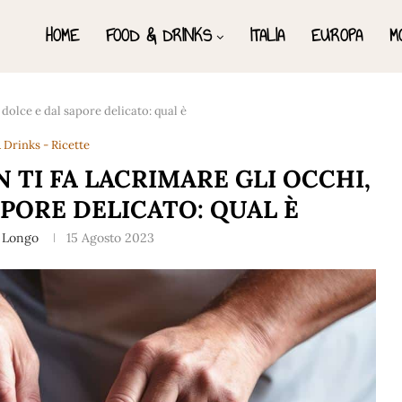
HOME
FOOD & DRINKS
ITALIA
EUROPA
M
ù dolce e dal sapore delicato: qual è
 Drinks - Ricette
 TI FA LACRIMARE GLI OCCHI,
APORE DELICATO: QUAL È
 Longo
15 Agosto 2023