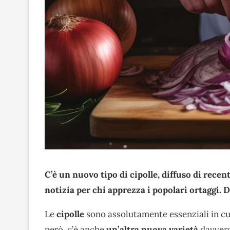
C’è un nuovo tipo di cipolle, diffuso di recen
notizia per chi apprezza i popolari ortaggi.
D
Le
cipolle
sono assolutamente essenziali in cuc
però, c’è anche
un’altra nuova varietà
davvero