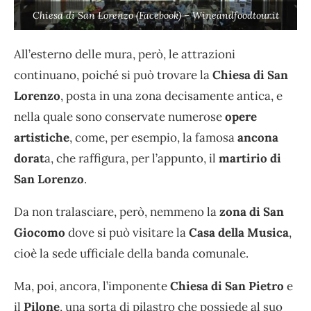
Chiesa di San Lorenzo (Facebook) – Wineandfoodtour.it
All’esterno delle mura, però, le attrazioni
continuano, poiché si può trovare la
Chiesa di San
Lorenzo
, posta in una zona decisamente antica, e
nella quale sono conservate numerose
opere
artistiche
, come, per esempio, la famosa
ancona
dorat
a, che raffigura, per l’appunto, il
martirio di
San Lorenzo
.
Da non tralasciare, però, nemmeno la
zona di San
Giocomo
dove si può visitare la
Casa della Musica
,
cioè la sede ufficiale della banda comunale.
Ma, poi, ancora, l’imponente
Chiesa di San Pietro
e
il
Pilone
, una sorta di pilastro che possiede al suo