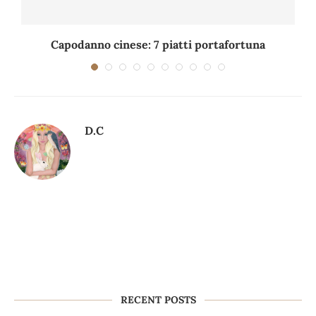
Capodanno cinese: 7 piatti portafortuna
C
D.C
RECENT POSTS