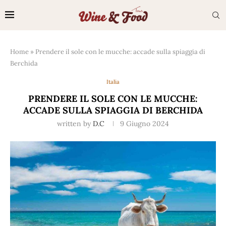
Home
»
Prendere il sole con le mucche: accade sulla spiaggia di
Berchida
Italia
PRENDERE IL SOLE CON LE MUCCHE:
ACCADE SULLA SPIAGGIA DI BERCHIDA
written by
D.C
9 Giugno 2024