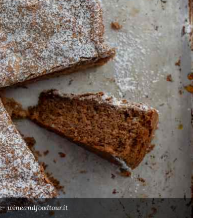
e- wineandfoodtour.it