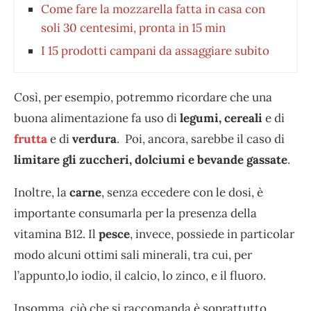
Come fare la mozzarella fatta in casa con
soli 30 centesimi, pronta in 15 min
I 15 prodotti campani da assaggiare subito
Così, per esempio, potremmo ricordare che una
buona alimentazione fa uso di
legumi, cereali
e di
frutta
e di
verdura
. Poi, ancora, sarebbe il caso di
limitare gli zuccheri, dolciumi e bevande gassate
.
Inoltre, la
carne
, senza eccedere con le dosi, è
importante consumarla per la presenza della
vitamina B12. Il
pesce
, invece, possiede in particolar
modo alcuni ottimi sali minerali, tra cui, per
l’appunto,lo
iodio, il calcio, lo zinco, e il fluoro.
Insomma, ciò che si raccomanda è soprattutto