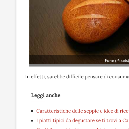
Pane (Pexels
In effetti, sarebbe difficile pensare di cons
Leggi anche
Caratteristiche delle seppie e idee di rice
I piatti tipici da degustare se ti trovi a C