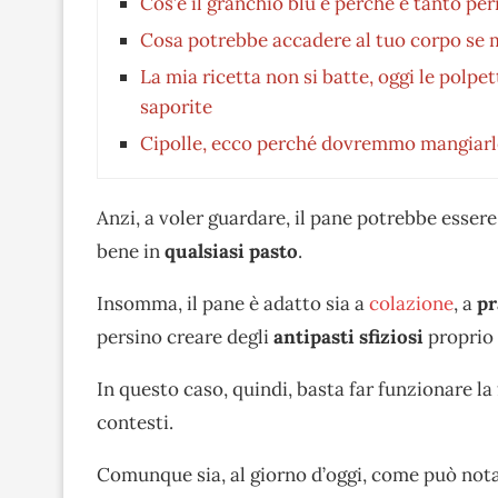
Cos’è il granchio blu e perché è tanto p
Cosa potrebbe accadere al tuo corpo se 
La mia ricetta non si batte, oggi le polpet
saporite
Cipolle, ecco perché dovremmo mangiarl
Anzi, a voler guardare, il pane potrebbe esser
bene in
qualsiasi pasto
.
Insomma, il pane è adatto sia a
colazione
, a
pr
persino creare degli
antipasti sfiziosi
proprio 
In questo caso, quindi, basta far funzionare la f
contesti.
Comunque sia, al giorno d’oggi, come può nota