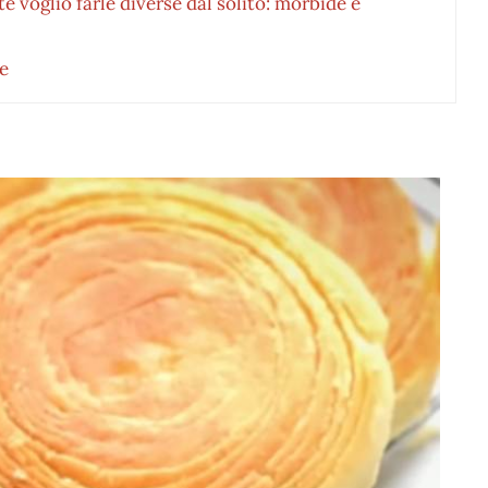
te voglio farle diverse dal solito: morbide e
e