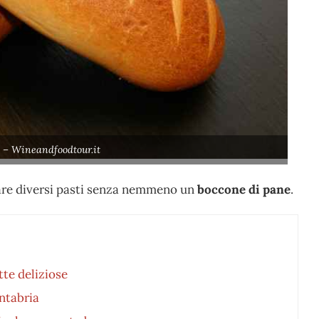
) – Wineandfoodtour.it
umare diversi pasti senza nemmeno un
boccone di pane
.
tte deliziose
antabria