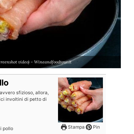
(Screenshot video) – Wineandfoodtour.it
llo
vvero sfizioso, allora,
i involtini di petto di
Stampa
Pin
i pollo