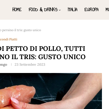
HOME
FOOD & DRINKS
ITALIA
EUROPA
M
o persino il tris: gusto unico
condi Piatti
I PETTO DI POLLO, TUTTI
O IL TRIS: GUSTO UNICO
Longo
23 Settembre 2023