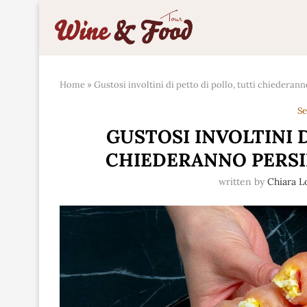
Home
»
Gustosi involtini di petto di pollo, tutti chiederann
Se
GUSTOSI INVOLTINI D
CHIEDERANNO PERSIN
written by
Chiara 