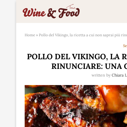
Home
»
Pollo del Vikingo, la ricetta a cui non saprai più ri
Se
POLLO DEL VIKINGO, LA R
RINUNCIARE: UNA 
written by
Chiara 