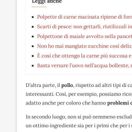
Leggi anche
Polpette di carne macinata ripiene di form
Scarti di pesce: non gettarli, riutilizzali
Polpettone di maiale avvolto nella pancett
Non ho mai mangiato zucchine così delizios
È così che ottengo la carne più succosa 
Basta versare l’uovo nell’acqua bollente, r
D’altra parte, il
pollo
, rispetto ad altri tipi di
interessanti. Così, per esempio, possiamo rico
adatto anche per coloro che hanno
problemi d
In secondo luogo, non si può nemmeno esclud
un ottimo ingrediente sia per i primi che per i