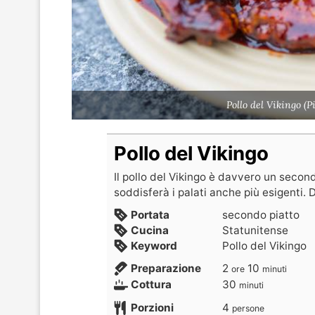
Pollo del Vikingo (
Pollo del Vikingo
Il pollo del Vikingo è davvero un secon
soddisferà i palati anche più esigenti. 
Portata
secondo piatto
Cucina
Statunitense
Keyword
Pollo del Vikingo
Preparazione
2
10
ore
minuti
Cottura
30
minuti
Porzioni
4
persone