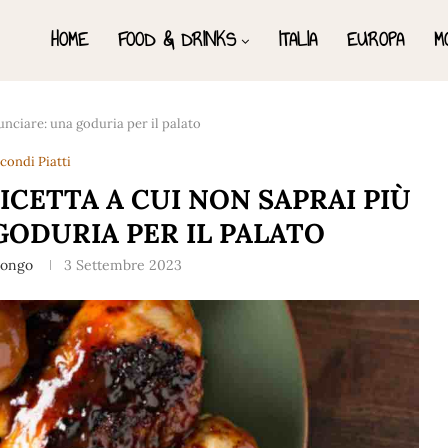
HOME
FOOD & DRINKS
ITALIA
EUROPA
M
nunciare: una goduria per il palato
condi Piatti
ICETTA A CUI NON SAPRAI PIÙ
GODURIA PER IL PALATO
Longo
3 Settembre 2023