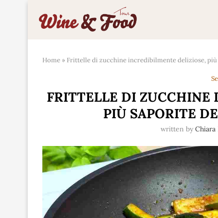
Home
»
Frittelle di zucchine incredibilmente deliziose, più
Se
FRITTELLE DI ZUCCHINE 
PIÙ SAPORITE D
written by
Chiara