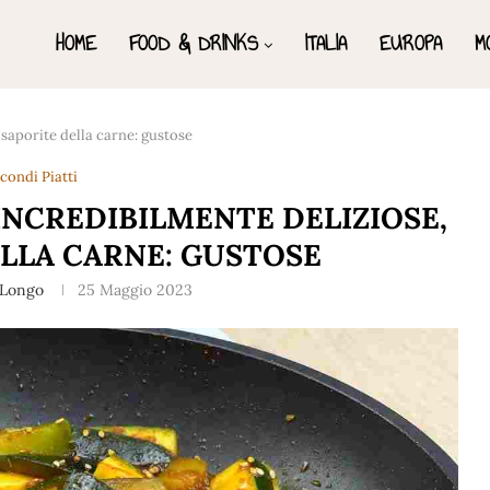
HOME
FOOD & DRINKS
ITALIA
EUROPA
M
 saporite della carne: gustose
condi Piatti
INCREDIBILMENTE DELIZIOSE,
ELLA CARNE: GUSTOSE
 Longo
25 Maggio 2023