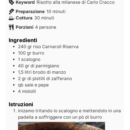
Keyword
Risotto alla milanese di Carlo Cracco
Preparazione
10
minuti
Cottura
30
minuti
Porzioni
4
persone
Ingredienti
240
gr
riso Carnaroli Riserva
100
gr
burro
1
scalogno
40
gr
di parmigiano
1,5
litri
brodo di manzo
2
gr
di pistilli di zafferano
qb
sale e pepe
4
midolli
Istruzioni
Inizamo tritando lo scalogno e mettendolo in una
padella a soffriggere con un pò di burro