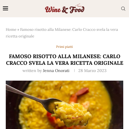
Home
»
Famoso risotto alla Milanese: Carlo Cracco svela la vera
ricetta originale
Primi piatti
FAMOSO RISOTTO ALLA MILANESE: CARLO
CRACCO SVELA LA VERA RICETTA ORIGINALE
written by
Jenna Onorati
28 Marzo 2023