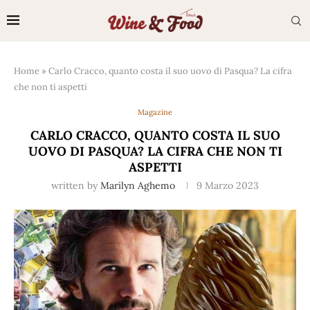
Home
»
Carlo Cracco, quanto costa il suo uovo di Pasqua? La cifra
che non ti aspetti
Magazine
CARLO CRACCO, QUANTO COSTA IL SUO
UOVO DI PASQUA? LA CIFRA CHE NON TI
ASPETTI
written by
Marilyn Aghemo
9 Marzo 2023