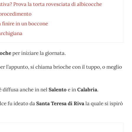
estiva? Prova la torta rovesciata di albicocche
 procedimento
a finire in un boccone
archigiana
ioche
per iniziare la giornata.
er l’appunto, si chiama brioche con il tuppo, o meglio
è diffusa anche in nel
Salento
e in
Calabria
.
lce fu ideato da
Santa Teresa di Riva
la quale si ispirò