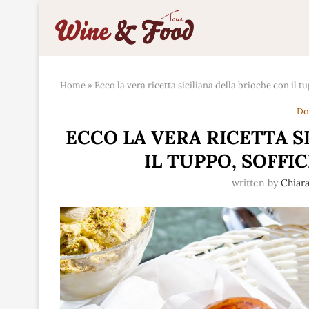
Home
»
Ecco la vera ricetta siciliana della brioche con il 
Do
ECCO LA VERA RICETTA S
IL TUPPO, SOFFI
written by
Chiar