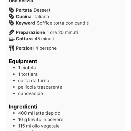
Una delizia.
Portata
Dessert
Cucina
Italiana
Keyword
Soffice torta con canditi
Preparazione
1
ora
20
minuti
Cottura
45
minuti
Porzioni
4
persone
Equipment
1 ciotola
1 tortiera
carta da forno
pellicola trasparente
canovaccio
Ingredienti
400
ml
latte tiepido
10
g
lievito in polvere
115
ml
olio vegetale