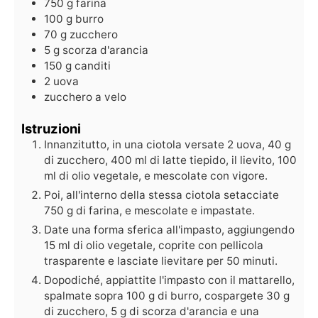
750
g
farina
100
g
burro
70
g
zucchero
5
g
scorza d'arancia
150
g
canditi
2
uova
zucchero a velo
Istruzioni
Innanzitutto, in una ciotola versate 2 uova, 40 g
di zucchero, 400 ml di latte tiepido, il lievito, 100
ml di olio vegetale, e mescolate con vigore.
Poi, all'interno della stessa ciotola setacciate
750 g di farina, e mescolate e impastate.
Date una forma sferica all'impasto, aggiungendo
15 ml di olio vegetale, coprite con pellicola
trasparente e lasciate lievitare per 50 minuti.
Dopodiché, appiattite l'impasto con il mattarello,
spalmate sopra 100 g di burro, cospargete 30 g
di zucchero, 5 g di scorza d'arancia e una