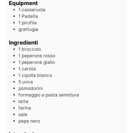
Equipment
1 casseruola
1 Padella
1 pirofila
grattugia
Ingredienti
1
broccolo
1
peperone rosso
1
peperone giallo
1
carota
1
cipolla bianca
5
uova
pomodorini
formaggio a pasta semidura
latte
farina
sale
pepe nero