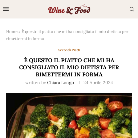
Home
»
È questo il piatto che mi ha consigliato il mio dietista per
rimettermi in forma
Secondi Piatti
È QUESTO IL PIATTO CHE MI HA
CONSIGLIATO IL MIO DIETISTA PER
RIMETTERMI IN FORMA
written by
Chiara Longo
24 Aprile 2024