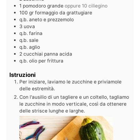
1
pomodoro grande
oppure 10 ciliegino
100
gr
formaggio da grattugiare
q.b.
aneto e prezzemolo
3
uova
q.b.
farina
q.b.
sale
q.b.
aglio
2
cucchiai
panna acida
q.b.
olio per frittura
Istruzioni
Per iniziare, laviamo le zucchine e priviamole
delle estremità.
Con l'ausilio di un tagliere e un coltello, tagliamo
le zucchine in modo verticale, così da ottenere
delle strisce lunghe e larghe.