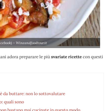
acebook) – Wineandfoodtour.it
liani adora preparare le più
svariate ricette
con questi
è da buttare: non lo sottovalutare
o: quali sono
 non bastano mai cucinate in questo modo