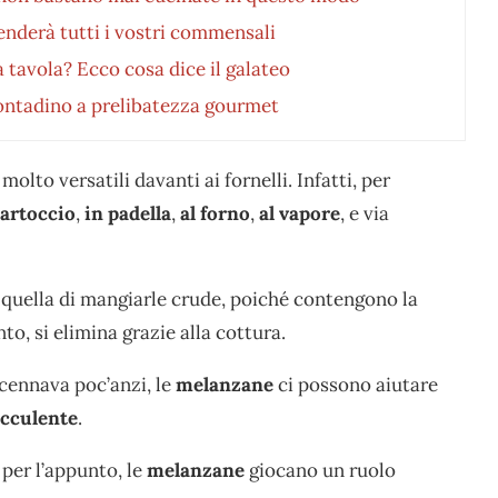
nderà tutti i vostri commensali
a tavola? Ecco cosa dice il galateo
 contadino a prelibatezza gourmet
lto versatili davanti ai fornelli. Infatti, per
artoccio
,
in padella
,
al forno
,
al vapore
, e via
 quella di mangiarle crude, poiché contengono la
to, si elimina grazie alla cottura.
ccennava poc’anzi, le
melanzane
ci possono aiutare
cculente
.
per l’appunto, le
melanzane
giocano un ruolo