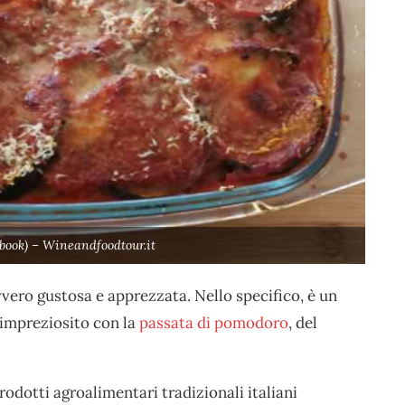
book) – Wineandfoodtour.it
avvero gustosa e apprezzata. Nello specifico, è un
impreziosito con la
passata di pomodoro
, del
rodotti agroalimentari tradizionali italiani