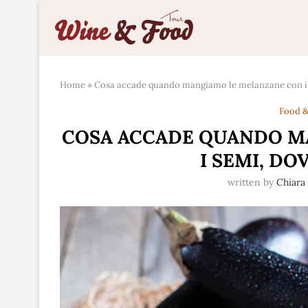
Home
»
Cosa accade quando mangiamo le melanzane con i 
Food &
COSA ACCADE QUANDO M
I SEMI, DO
written by
Chiara