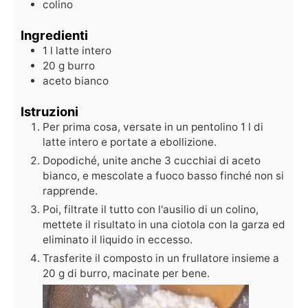
colino
Ingredienti
1
l
latte intero
20
g
burro
aceto bianco
Istruzioni
Per prima cosa, versate in un pentolino 1 l di
latte intero e portate a ebollizione.
Dopodiché, unite anche 3 cucchiai di aceto
bianco, e mescolate a fuoco basso finché non si
rapprende.
Poi, filtrate il tutto con l'ausilio di un colino,
mettete il risultato in una ciotola con la garza ed
eliminato il liquido in eccesso.
Trasferite il composto in un frullatore insieme a
20 g di burro, macinate per bene.