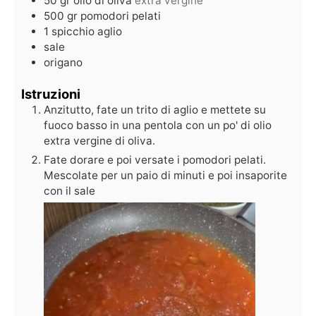
50
gr
olio di oliva
extra vergine
500
gr
pomodori pelati
1
spicchio
aglio
sale
origano
Istruzioni
Anzitutto, fate un trito di aglio e mettete su
fuoco basso in una pentola con un po' di olio
extra vergine di oliva.
Fate dorare e poi versate i pomodori pelati.
Mescolate per un paio di minuti e poi insaporite
con il sale