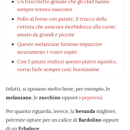
Un trucchetto geniale che gli chef hanno
sempre tenuto nascosto
Pollo al forno con patate, il trucco della
cottura che assicura morbidezza alla carne:
amato da grandi e piccini
Queste melanzane faranno impazzire
sicuramente i vostri ospiti
Con 5 patate realizzi questo piatto squisito,
vorrai farle sempre così: buonissime
Infatti, si sposano molto bene, per esempio, le
melanzane
, le
zucchine
oppure i
peperoni
.
Per quanto riguarda, invece, la
bevanda
migliore,
potreste optare per un calice di
Bardolino
oppure
di un
Erbaluce
.