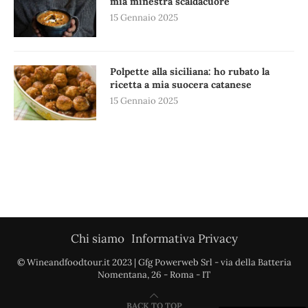
mia minestra scaldacuore
15 Gennaio 2025
Polpette alla siciliana: ho rubato la
ricetta a mia suocera catanese
15 Gennaio 2025
Chi siamo
Informativa Privacy
© Wineandfoodtour.it 2023 | Gfg Powerweb Srl - via della Batteria
Nomentana, 26 - Roma - IT
BACK TO TOP