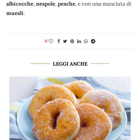
albicocche
,
nespole
,
pesche
, e con una manciata di
muesli
.
0
LEGGI ANCHE