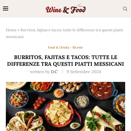
Home
»
Burritos, fajitas e tacos: tutte le differenze tra questi piatti
messicani
Food & Drinks - Ricette
BURRITOS, FAJITAS E TACOS: TUTTE LE
DIFFERENZE TRA QUESTI PIATTI MESSICANI
written by
D.C
9 Settembre 2024