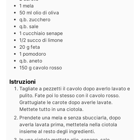
1
mela
50
ml
olio di oliva
q.b.
zucchero
q.b.
sale
1
cucchiaio
senape
1/2
succo di limone
20
g
feta
1
pomodoro
q.b.
aneto
150
g
cavolo rosso
Istruzioni
Tagliate a pezzetti il cavolo dopo averlo lavato e
pulito. Fate poi lo stesso con il cavolo rosso.
Grattugiate le carote dopo averle lavate.
Mettete tutto in una ciotola.
Prendete una mela e senza sbucciarla, dopo
averla lavata prima, mettetela nella ciotola
insieme al resto degli ingredienti.
In una ciotola mettete olio, senape, sale,