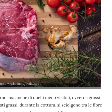
usto – wineandfoodtour.it
o, ma anche di quelli meno visibili, ovvero i grassi
i grassi, durante la cottura, si sciolgono tra le fibre