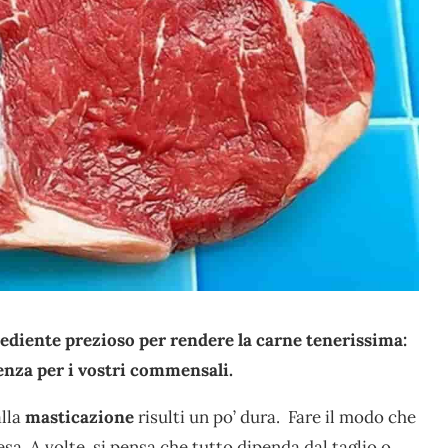
ediente prezioso per rendere la carne tenerissima:
enza per i vostri commensali.
alla
masticazione
risulti un po’ dura. Fare il modo che
sa. A volte, si pensa che tutto dipenda dal taglio o