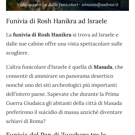
Viste suggestive dalle funicolari- wineandfoodtour.it
Funivia di Rosh Hanikra ad Israele
La
funivia di Rosh Hanikra
si trova ad Israele e
dalle sue cabine offre una vista spettacolare sulle
scogliere.
L’altra funicolare d’Israele è quella di
Masada
, che
consente di ammirare un panorama desertico
nonché uno dei siti archeologici più importanti
dell’intero paese. Sapevate che durante la Prima
Guerra Giudaica gli abitanti della città di Masada
preferirono il suicidio di massa anziché diventare
schiavi di Roma?
Funivia del Pan di Zucchero tra le