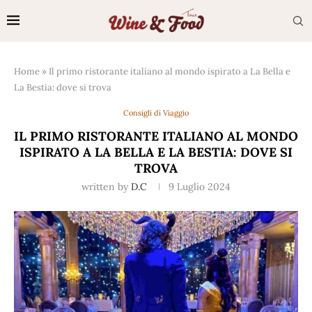
Home
»
Il primo ristorante italiano al mondo ispirato a La Bella e
La Bestia: dove si trova
Consigli di Viaggio
IL PRIMO RISTORANTE ITALIANO AL MONDO
ISPIRATO A LA BELLA E LA BESTIA: DOVE SI
TROVA
written by
D.C
9 Luglio 2024