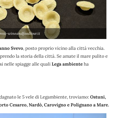
resi-wineandfoodtour.it
anno Svevo
, posto proprio vicino alla città vecchia.
oprendo la storia della città. Se amate il mare pulito e
i nelle spiagge alle quali
Lega ambiente
ha
adagnato le 5 vele di Legambiente, troviamo:
Ostuni,
orto Cesareo, Nardò, Carovigno e Polignano a Mare.