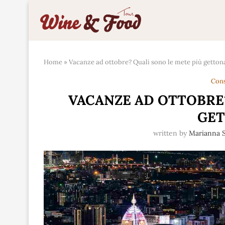
Home
»
Vacanze ad ottobre? Quali sono le mete più getton
Cons
VACANZE AD OTTOBRE?
GE
written by
Marianna