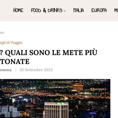
HOME
FOOD & DRINKS
ITALIA
EUROPA
M
ate
igli di Viaggio
 QUALI SONO LE METE PIÙ
TTONATE
 Somma
26 Settembre 2023