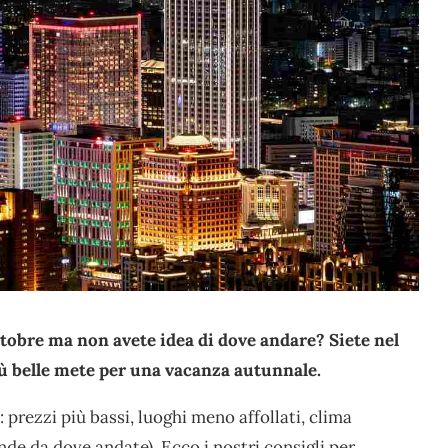
obre ma non avete idea di dove andare? Siete nel
iù belle mete per una vacanza autunnale.
 prezzi più bassi, luoghi meno affollati, clima
nde da dove andate). Ecco i nostri consigli per