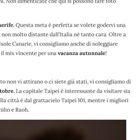
ani. Non dimenticate che qui si possono fare foto
erife.
Questa meta è perfetta se volete godervi una
 non molto distante dall’Italia né tanto cara. Oltre a
e Isole Canarie, vi consigliamo anche di noleggiare
: il mix vincente per una
vacanza autunnale
!
non vi attirano o ci siete già stati, vi consigliamo di
tobre.
La capitale Taipei è interessante da visitare sia
la città è dal grattacielo Taipei 101, mentre i migliori
hilin e Raoh.