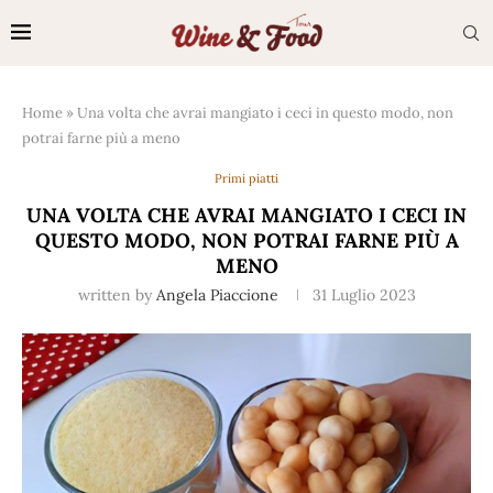
Home
»
Una volta che avrai mangiato i ceci in questo modo, non
potrai farne più a meno
Primi piatti
UNA VOLTA CHE AVRAI MANGIATO I CECI IN
QUESTO MODO, NON POTRAI FARNE PIÙ A
MENO
written by
Angela Piaccione
31 Luglio 2023