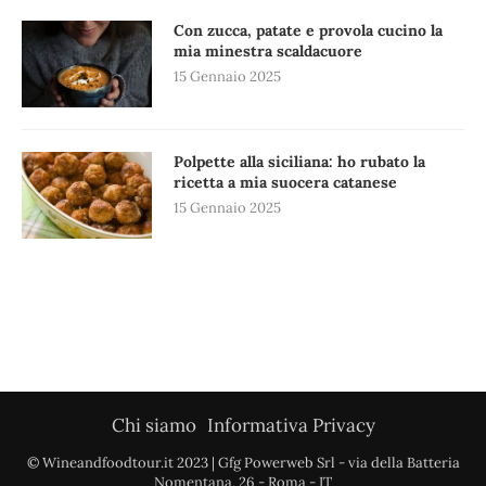
Con zucca, patate e provola cucino la
mia minestra scaldacuore
15 Gennaio 2025
Polpette alla siciliana: ho rubato la
ricetta a mia suocera catanese
15 Gennaio 2025
Chi siamo
Informativa Privacy
© Wineandfoodtour.it 2023 | Gfg Powerweb Srl - via della Batteria
Nomentana, 26 - Roma - IT