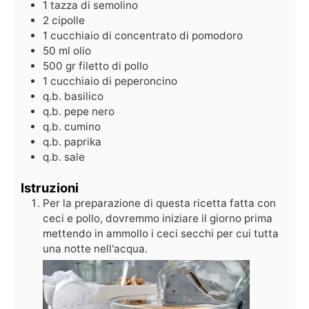
1
tazza di semolino
2
cipolle
1
cucchiaio di concentrato di pomodoro
50
ml
olio
500
gr
filetto di pollo
1
cucchiaio di peperoncino
q.b.
basilico
q.b.
pepe nero
q.b.
cumino
q.b.
paprika
q.b.
sale
Istruzioni
Per la preparazione di questa ricetta fatta con
ceci e pollo, dovremmo iniziare il giorno prima
mettendo in ammollo i ceci secchi per cui tutta
una notte nell'acqua.