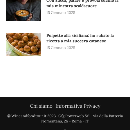
Con zucca, patate e provola cucino la
mia minestra scaldacuore
15 Gennaio 2025
Polpette alla siciliana: ho rubato la
ricetta a mia suocera catanese
15 Gennaio 2025
Chi siamo
Informativa Privacy
© Wineandfoodtour.it 2023 | Gfg Powerweb Srl - via della Batteria
Nomentana, 26 - Roma - IT