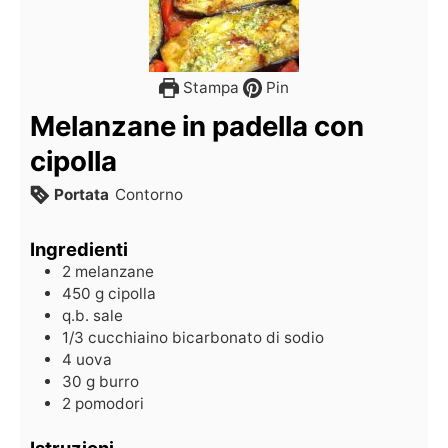
Stampa
Pin
Melanzane in padella con
cipolla
Portata
Contorno
Ingredienti
2
melanzane
450
g
cipolla
q.b.
sale
1/3
cucchiaino
bicarbonato di sodio
4
uova
30
g
burro
2
pomodori