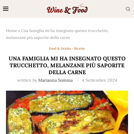
Home
»
Una famiglia mi ha insegnato questo trucchetto,
melanzane più saporite della carne
Food & Drinks - Ricette
UNA FAMIGLIA MI HA INSEGNATO QUESTO
TRUCCHETTO, MELANZANE PIÙ SAPORITE
DELLA CARNE
written by
Marianna Somma
4 Settembre 2024