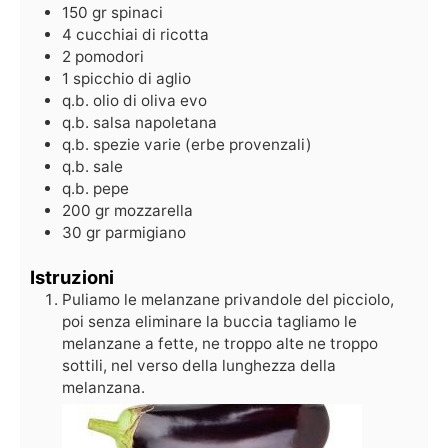
150
gr
spinaci
4
cucchiai di ricotta
2
pomodori
1
spicchio di aglio
q.b.
olio di oliva evo
q.b.
salsa napoletana
q.b.
spezie varie (erbe provenzali)
q.b.
sale
q.b.
pepe
200
gr
mozzarella
30
gr
parmigiano
Istruzioni
Puliamo le melanzane privandole del picciolo,
poi senza eliminare la buccia tagliamo le
melanzane a fette, ne troppo alte ne troppo
sottili, nel verso della lunghezza della
melanzana.