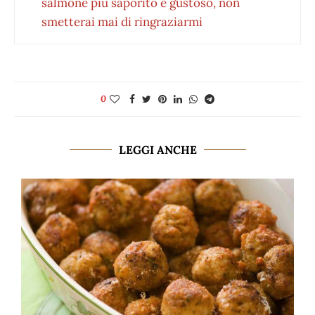
salmone più saporito e gustoso, non
smetterai mai di ringraziarmi
0
LEGGI ANCHE