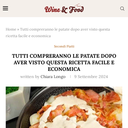
Home
»
Tutti compreranno le patate dopo aver visto questa
ricetta facile e economica
Secondi Piatti
TUTTI COMPRERANNO LE PATATE DOPO
AVER VISTO QUESTA RICETTA FACILE E
ECONOMICA
written by
Chiara Longo
9 Settembre 2024