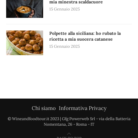
mia minestra scaldacuore
15 Gennaio 2025
Polpette alla siciliana: ho rubato la
ricetta a mia suocera catanese
15 Gennaio 2025
Chi siamo
Informativa Privacy
© Wineandfoodtour.it 2023 | Gfg Powerweb Srl - via della Batteria
Nomentana, 26 - Roma - IT