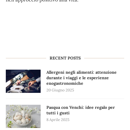
RECENT POSTS
Allergeni negli alimenti: attenzione
durante i viaggi e le esperienze
enogastronomiche
20 Giugno 2025
Pasqua con Venchi: idee regalo per
tutti i gusti
8 Aprile 2025