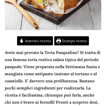
Inserisci ricetta
Stampa ricetta
Avete mai provato la Torta Pasqualina? Si tratta di
una famosa torta rustica salata tipica del periodo
pasquale. Viene preparata nella Settimana Santa e
mangiata come antipasto insieme al tortano e al
casatiello. E’ davvero una prelibatezza. Bastano
pochi semplici ingredienti per realizzarla. La
ricetta è facilissima, chiunque può farla, anche
chi non è bravo ai fornelli! Pronti a scoprire dosi,