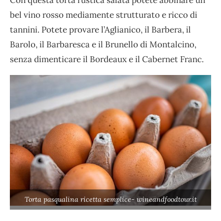
Con questa torta rustica salata potete abbinare un
bel vino rosso mediamente strutturato e ricco di
tannini. Potete provare l’Aglianico, il Barbera, il
Barolo, il Barbaresca e il Brunello di Montalcino,
senza dimenticare il Bordeaux e il Cabernet Franc.
Torta pasqualina ricetta semplice- wineandfoodtour.it