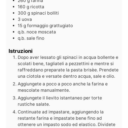
260
g
farina
160
g
ricotta
300
g
spinaci bolliti
3
uova
15
g
formaggio grattugiato
q.b.
noce moscata
q.b.
sale fino
Istruzioni
Dopo aver lessato gli spinaci in acqua bollente e
scolati bene, tagliateli a pezzettini e mentre si
raffreddano preparate la pasta brisèe. Prendete
una ciotola e versate dentro acqua, sale e olio.
Aggiungete a poco a poco anche la farina e
mescolate manualmente.
Aggiungete il lievito istantaneo per torte
rustiche salate.
Continuate ad impastare, aggiungendo la
restante farina e impastate bene fino ad
ottenere un impasto sodo ed elastico. Dividete