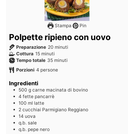
Stampa
Pin
Polpette ripieno con uovo
Preparazione
20
minuti
Cottura
15
minuti
Tempo totale
35
minuti
Porzioni
4
persone
Ingredienti
500
g
carne macinata di bovino
4
fette
pancarrè
100
ml
latte
2
cucchiai
Parmigiano Reggiano
14
uova
q.b.
sale
q.b.
pepe nero