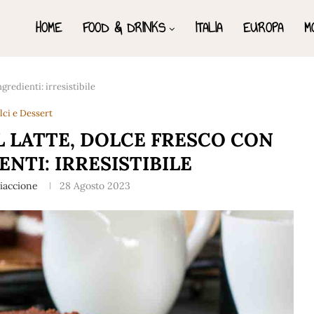
HOME
FOOD & DRINKS
ITALIA
EUROPA
M
gredienti: irresistibile
lci e Dessert
L LATTE, DOLCE FRESCO CON
NTI: IRRESISTIBILE
iaccione
28 Agosto 2023