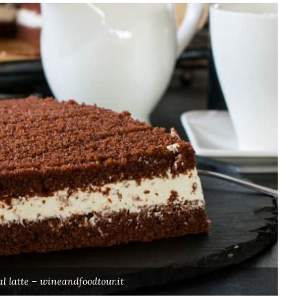
al latte – wineandfoodtour.it