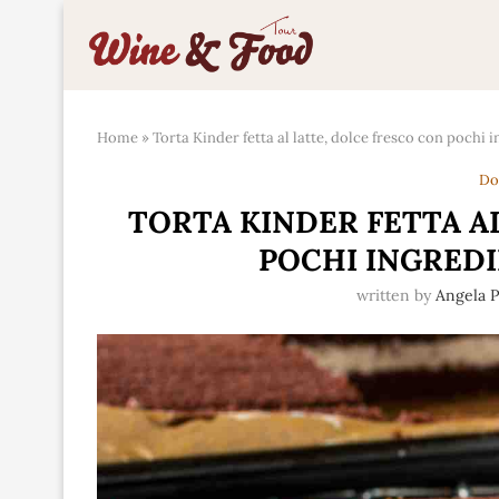
Home
»
Torta Kinder fetta al latte, dolce fresco con pochi in
Do
TORTA KINDER FETTA A
POCHI INGREDIE
written by
Angela P