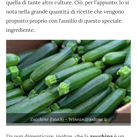
quella di tante altre culture. Ciò, per l’appunto, lo si
nota nella grande quantità di ricette che vengono
proposto proprio con l’ausilio di questo speciale
ingrediente.
Zucchine (Istock) – Wineandfoodtour.it
Da non dimenticare, inoltre, che la
zucchina
è un