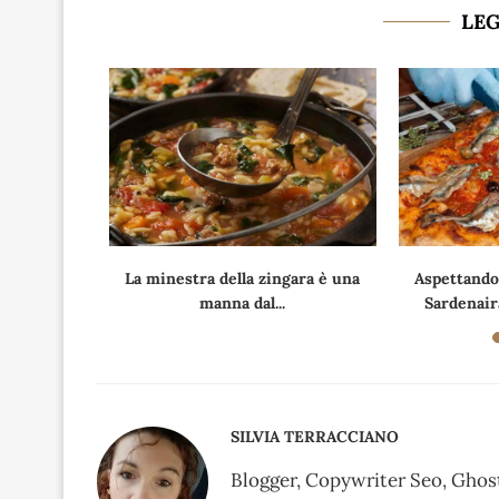
LE
tatine, con
La minestra della zingara è una
Aspettando
.
manna dal...
Sardenaira
SILVIA TERRACCIANO
Blogger, Copywriter Seo, Ghost