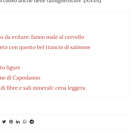
irtuoso anche nelle famigliefuture”.(ANSA).
no da evitare: fanno male al cervello
reto con questo bel trancio di salmone
tto ligure
none di Capodanno
di fibre e sali minerali: cena leggera