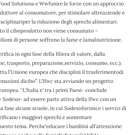
Food Solutions e Wwfunire le forze con un approccio
produttore al consumatore, per stimolare altreaziende e
iplinariper la riduzione degli sprechi alimentari.
tto il ciboprodotto non viene consumato –
lioni di persone soffrono la fame e lamalnutrizione.
ifica in ogni fase della filiera di valore, dalla
, trasporto, preparazione,servizio, consumo, ecc.).
ta l’Unione europea che disciplini il trasferimentodi
donazioni dicibo”. L’Ifwc sta avviando un progetto
europea. “L’Italia e’ tra i primi Paesi- conclude
e Sodexo- ad essere parte attiva della Ifwc con un
 fase alcune scuole, in cui Sodexofornisce i servizi di
erificano i maggiori sprechi e aumentare
uesto tema. Perche’educare i bambini all’attenzione