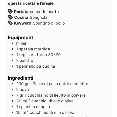
questa ricetta è l’ideale.
Portata
secondo piatto
Cucina
Spagnola
Keyword
Spuntino di pollo
Equipment
mixer
1 spatola morbida
1 teglia da forno 30x20
2 palette
1 pennello da cucina
Ingredienti
230
gr
- Petto di pollo cotto e condito
2
uova
7
gr
1 cucchiaino di lievito in polvere
30
ml
2 cucchiai di olio d'oliva
1
spicchio di aglio
15
ml
1 cucchiaio di olio d'oliva