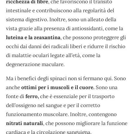
ricchezza di fibre
, che favoriscono il transito
intestinale e contribuiscono alla regolarità del
sistema digestivo. Inoltre, sono un alleato della
vista grazie alla presenza di antiossidanti, come la
luteina e la zeaxantina
, che possono proteggere gli
occhi dai danni dei radicali liberi e ridurre il rischio
di malattie oculari legate all’età, come la
degenerazione maculare.
Ma i benefici degli spinaci non si fermano qui. Sono
anche
ottimi per i muscoli e il cuore.
Sono una
fonte di
ferro,
che è essenziale per il trasporto
dell’ossigeno nel sangue e per il corretto
funzionamento muscolare. Inoltre, contengono
nitrati naturali
, che possono migliorare la funzione
cardiaca e la circolazione sanguigna.