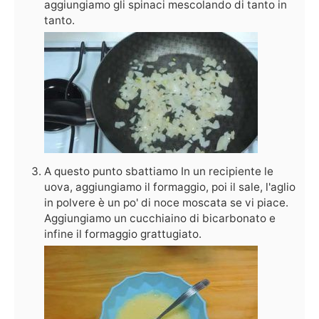
aggiungiamo gli spinaci mescolando di tanto in
tanto.
A questo punto sbattiamo In un recipiente le
uova, aggiungiamo il formaggio, poi il sale, l'aglio
in polvere è un po' di noce moscata se vi piace.
Aggiungiamo un cucchiaino di bicarbonato e
infine il formaggio grattugiato.