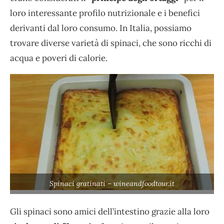
loro interessante profilo nutrizionale e i benefici
derivanti dal loro consumo. In Italia, possiamo
trovare diverse varietà di spinaci, che sono ricchi di
acqua e poveri di calorie.
Spinaci gratinati – wineandfoodtour.it
Gli spinaci sono amici dell’intestino grazie alla loro