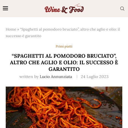
Home
»
“Spaghetti al pomodoro bruciato”, altro che aglio e olio: il
successo è garantito
Primi piatti
“SPAGHETTI AL POMODORO BRUCIATO”,
ALTRO CHE AGLIO E OLIO: IL SUCCESSO È
GARANTITO
written by
Lucio Annunziata
24 Luglio 2023