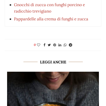
Gnocchi di zucca con funghi porcino e
radicchio trevigiano
Pappardelle alla crema di funghi e zucca
0
LEGGI ANCHE