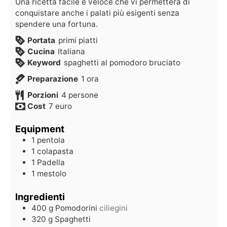
Una ricetta facile e veloce che vi permetterà di
conquistare anche i palati più esigenti senza
spendere una fortuna.
Portata
primi piatti
Cucina
Italiana
Keyword
spaghetti al pomodoro bruciato
Preparazione
1
ora
Porzioni
4
persone
Cost
7 euro
Equipment
1 pentola
1 colapasta
1 Padella
1 mestolo
Ingredienti
400
g
Pomodorini
ciliegini
320
g
Spaghetti