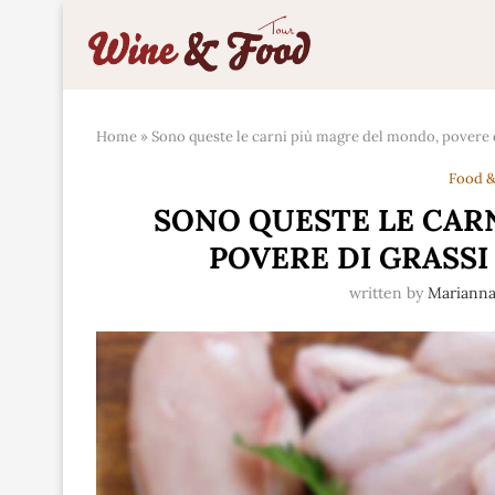
Home
»
Sono queste le carni più magre del mondo, povere d
Food &
SONO QUESTE LE CAR
POVERE DI GRASSI
written by
Mariann