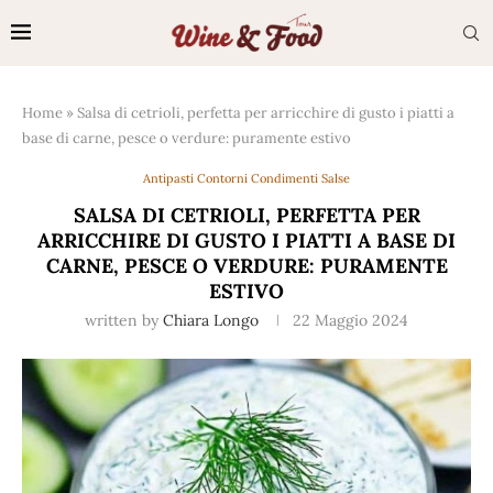
Home
»
Salsa di cetrioli, perfetta per arricchire di gusto i piatti a
base di carne, pesce o verdure: puramente estivo
Antipasti Contorni Condimenti Salse
SALSA DI CETRIOLI, PERFETTA PER
ARRICCHIRE DI GUSTO I PIATTI A BASE DI
CARNE, PESCE O VERDURE: PURAMENTE
ESTIVO
written by
Chiara Longo
22 Maggio 2024