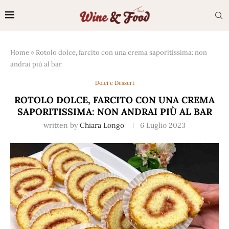
Home
»
Rotolo dolce, farcito con una crema saporitissima: non
andrai più al bar
Dolci e Dessert
ROTOLO DOLCE, FARCITO CON UNA CREMA
SAPORITISSIMA: NON ANDRAI PIÙ AL BAR
written by
Chiara Longo
6 Luglio 2023