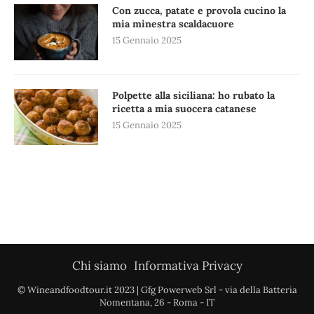
Con zucca, patate e provola cucino la
mia minestra scaldacuore
15 Gennaio 2025
Polpette alla siciliana: ho rubato la
ricetta a mia suocera catanese
15 Gennaio 2025
Chi siamo
Informativa Privacy
© Wineandfoodtour.it 2023 | Gfg Powerweb Srl - via della Batteria
Nomentana, 26 - Roma - IT