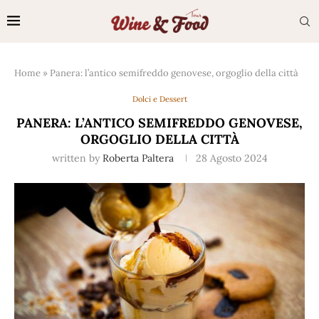
Home
»
Panera: l’antico semifreddo genovese, orgoglio della città
Dolci e Dessert
PANERA: L’ANTICO SEMIFREDDO GENOVESE,
ORGOGLIO DELLA CITTÀ
written by
Roberta Paltera
28 Agosto 2024