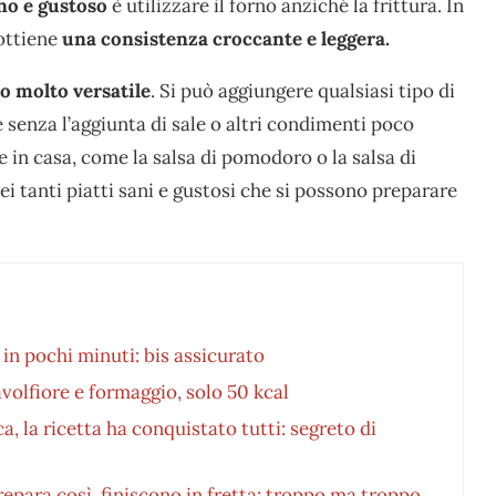
no e gustoso
è utilizzare il forno anziché la frittura. In
ottiene
una consistenza croccante e leggera.
o molto versatile
. Si può aggiungere qualsiasi tipo di
senza l’aggiunta di sale o altri condimenti poco
e in casa, come la salsa di pomodoro o la salsa di
dei tanti piatti sani e gustosi che si possono preparare
in pochi minuti: bis assicurato
olfiore e formaggio, solo 50 kcal
, la ricetta ha conquistato tutti: segreto di
epara così, finiscono in fretta: troppo ma troppo