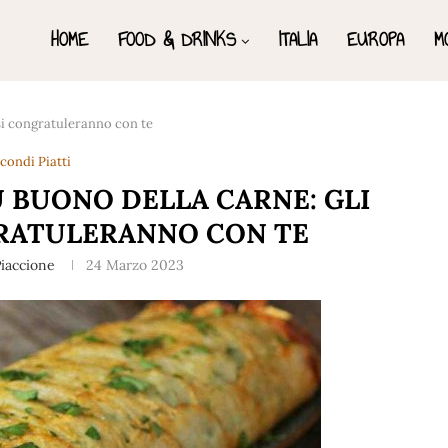
HOME
FOOD & DRINKS
ITALIA
EUROPA
M
 si congratuleranno con te
condi Piatti
Ù BUONO DELLA CARNE: GLI
GRATULERANNO CON TE
iaccione
24 Marzo 2023