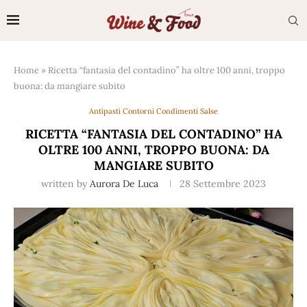
Home
»
Ricetta “fantasia del contadino” ha oltre 100 anni, troppo
buona: da mangiare subito
Antipasti Contorni Condimenti Salse
RICETTA “FANTASIA DEL CONTADINO” HA
OLTRE 100 ANNI, TROPPO BUONA: DA
MANGIARE SUBITO
written by
Aurora De Luca
28 Settembre 2023