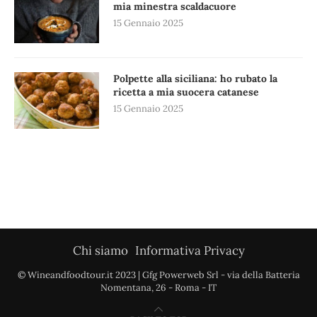
mia minestra scaldacuore
15 Gennaio 2025
Polpette alla siciliana: ho rubato la
ricetta a mia suocera catanese
15 Gennaio 2025
Chi siamo
Informativa Privacy
© Wineandfoodtour.it 2023 | Gfg Powerweb Srl - via della Batteria
Nomentana, 26 - Roma - IT