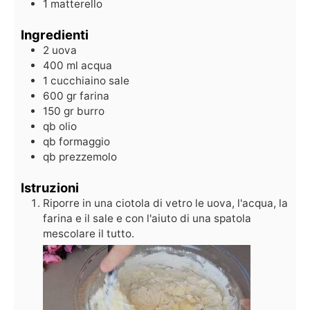
1 matterello
Ingredienti
2
uova
400
ml
acqua
1
cucchiaino
sale
600
gr
farina
150
gr
burro
qb
olio
qb
formaggio
qb
prezzemolo
Istruzioni
Riporre in una ciotola di vetro le uova, l'acqua, la
farina e il sale e con l'aiuto di una spatola
mescolare il tutto.