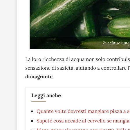
Zucchine lung
La loro ricchezza di acqua non solo contribuis
sensazione di sazietà, aiutando a controllare l
dimagrante.
Leggi anche
Quante volte dovresti mangiare pizza a s
Sapete cosa accade al cervello se mangiat