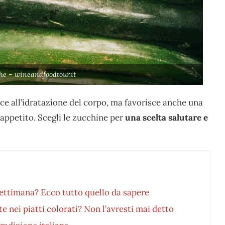
he – wineandfoodtour.it
ce all’idratazione del corpo, ma favorisce anche una
’appetito. Scegli le zucchine per
una scelta salutare e
ettimana? Ecco tutto quello da sapere
e nei piatti colorati? Non l’avresti mai detto