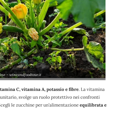
ine – wineandfoodtour.it
tamina C, vitamina A, potassio e fibre
. La vitamina
nitario, svolge un ruolo protettivo nei confronti
 Scegli le zucchine per un’alimentazione
equilibrata e