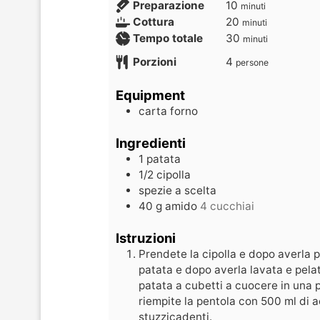
Preparazione
10
minuti
Cottura
20
minuti
Tempo totale
30
minuti
Porzioni
4
persone
Equipment
carta forno
Ingredienti
1
patata
1/2
cipolla
spezie a scelta
40
g
amido
4 cucchiai
Istruzioni
Prendete la cipolla e dopo averla p
patata e dopo averla lavata e pelat
patata a cubetti a cuocere in una p
riempite la pentola con 500 ml di a
stuzzicadenti.